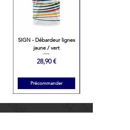
SIGN - Débardeur lignes
SIGN - Débarde
jaune / vert
Femme lignes ros
Prix
28,90 €
Précommander
LAB'VENTURE
1 chemin du tour de ville