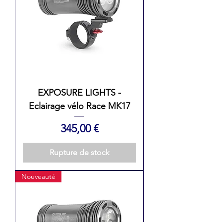
EXPOSURE LIGHTS -
Eclairage vélo Race MK17
Prix
345,00 €
Rupture de stock
Nouveauté