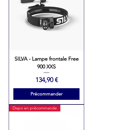
SILVA - Lampe frontale Free
900 XXS
Prix
134,90 €
Précommander
Dispo en précommande