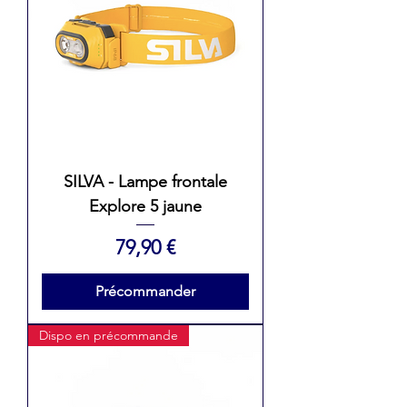
SILVA - Lampe frontale
Explore 5 jaune
Prix
79,90 €
Précommander
Dispo en précommande