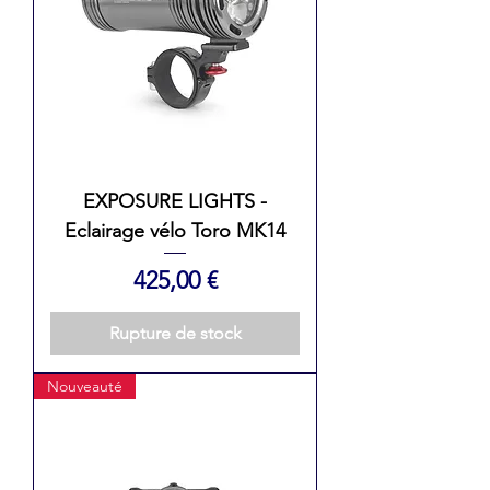
EXPOSURE LIGHTS -
Eclairage vélo Toro MK14
Prix
425,00 €
Rupture de stock
Nouveauté