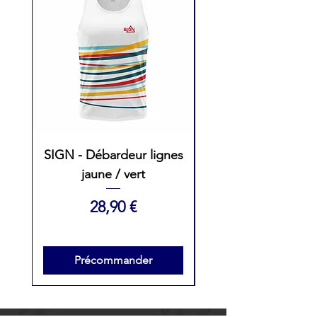
SIGN - Débardeur lignes
SIGN - Débarde
jaune / vert
Femme lignes ros
Prix
28,90 €
Précommander