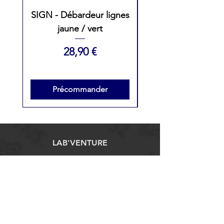
SIGN - Débardeur lignes
SIGN - Débarde
jaune / vert
Femme lignes ros
Prix
28,90 €
Précommander
LAB'VENTURE
1 chemin du tour de ville
60310 Gury
labventure60@gmail.com
VOTRE COMMANDE