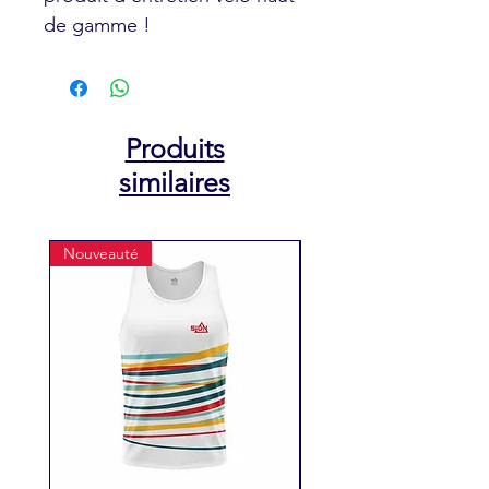
de gamme !
Produits
similaires
Nouveauté
Nouveauté