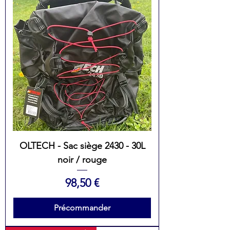
OLTECH - Sac siège 2430 - 30L
noir / rouge
Prix
98,50 €
Précommander