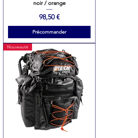
noir / orange
Prix
98,50 €
Précommander
Nouveauté