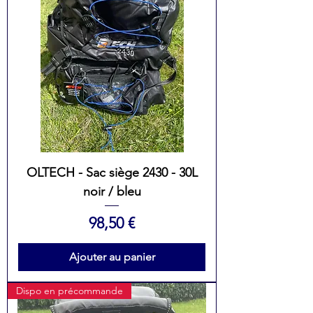
OLTECH - Sac siège 2430 - 30L
noir / bleu
Prix
98,50 €
Ajouter au panier
Dispo en précommande