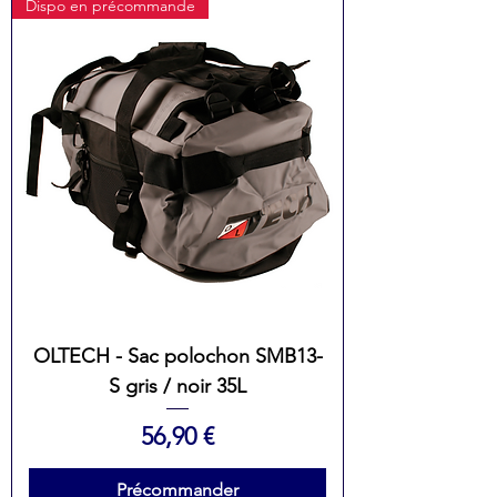
Dispo en précommande
OLTECH - Sac polochon SMB13-
S gris / noir 35L
Prix
56,90 €
Précommander