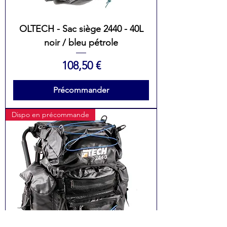
OLTECH - Sac siège 2440 - 40L
noir / bleu pétrole
Prix
108,50 €
Précommander
Dispo en précommande