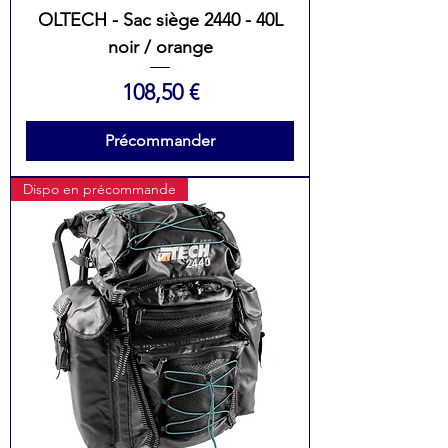
OLTECH - Sac siège 2440 - 40L
noir / orange
Prix
108,50 €
Précommander
Dispo en précommande