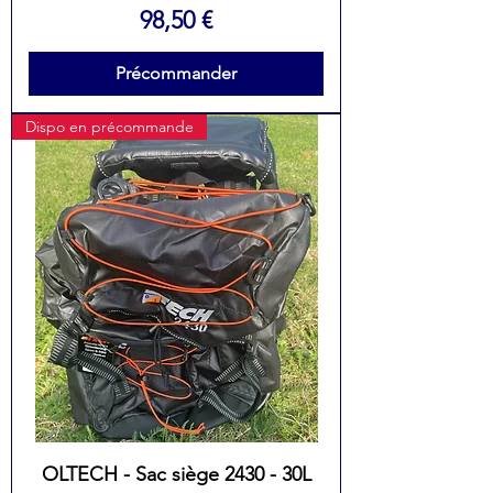
Prix
98,50 €
Précommander
Dispo en précommande
OLTECH - Sac siège 2430 - 30L