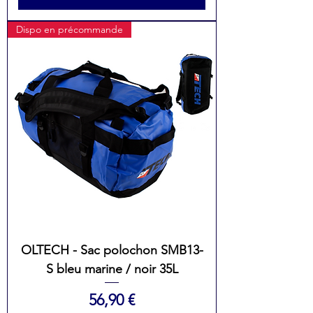
Dispo en précommande
OLTECH - Sac polochon SMB13-
S bleu marine / noir 35L
Prix
56,90 €