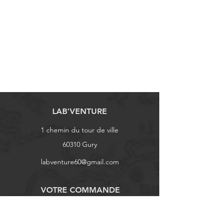
LAB'VENTURE
1 chemin du tour de ville
60310 Gury
labventure60@gmail.com
VOTRE COMMANDE
Modes de livraison
Moyens de paiement