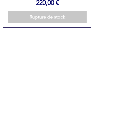
Prix
220,00 €
Rupture de stock