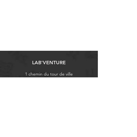
LAB'VENTURE
1 chemin du tour de ville
60310 Gury
labventure60@gmail.com
VOTRE COMMANDE
Modes de livraison
Moyens de paiement