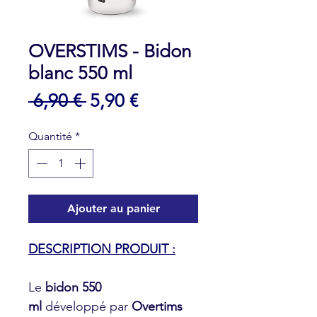
OVERSTIMS - Bidon
blanc 550 ml
Prix
Prix
 6,90 € 
5,90 €
original
promotionnel
Quantité
*
Ajouter au panier
DESCRIPTION PRODUIT :
Le
bidon 550
ml
développé par
Overtims