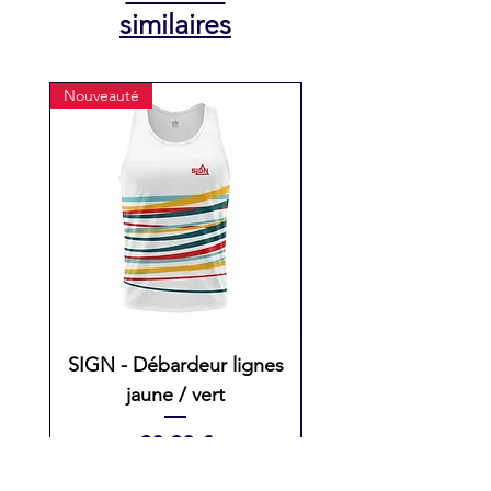
similaires
Nouveauté
Nouveauté
SIGN - Débardeur lignes
SIGN - Débarde
jaune / vert
Femme lignes ros
Prix
28,90 €