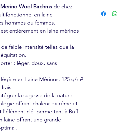
t Merino Wool Birchms
de chez
Laver à la main
tifonctionnel en laine
les hommes ou femmes.
est entièrement en laine mérinos
s de faible intensité telles que la
'équitation.
rter : léger, doux, sans
lus légère en Laine Mérinos. 125 g/m²
frais.
ntégrer la sagesse de la nature
logie offrant chaleur extrême et
st l'élément clé permettant à Buff
n laine offrant une grande
ptimal.