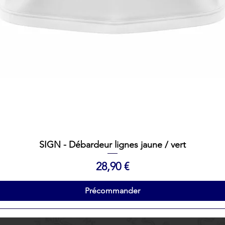
Aperçu rapide
SIGN - Débardeur lignes jaune / vert
Prix
28,90 €
Précommander