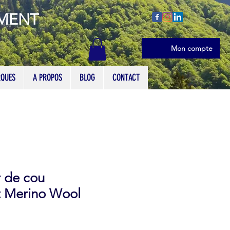
EMENT
Se connecter
Mon compte
QUES
A PROPOS
BLOG
CONTACT
r de cou
t Merino Wool