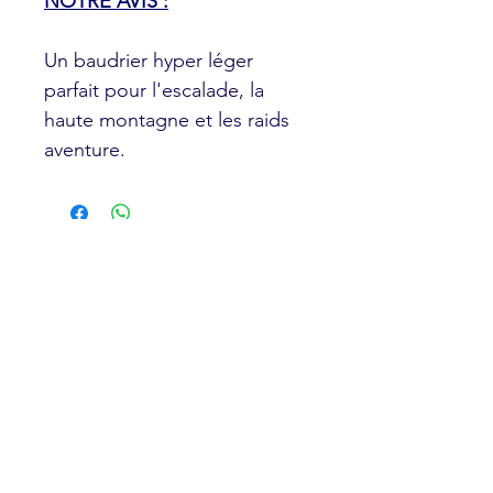
NOTRE AVIS :
Un baudrier hyper léger
parfait pour l'escalade, la
haute montagne et les raids
aventure.
Produits
similaires
Nouveauté
Nouveauté