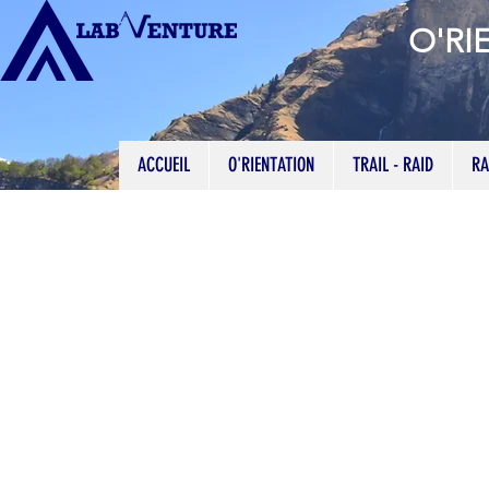
O'RI
ACCUEIL
O'RIENTATION
TRAIL - RAID
RA
V Textile 