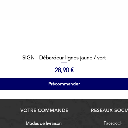
Aperçu rapide
SIGN - Débardeur lignes jaune / vert
Prix
28,90 €
Précommander
VOTRE COMMANDE
RÉSEAUX SOCI
Facebook
Modes de livraison