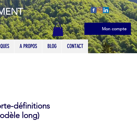
EMENT
Se connecter
Mon compte
QUES
A PROPOS
BLOG
CONTACT
te-définitions
odèle long)