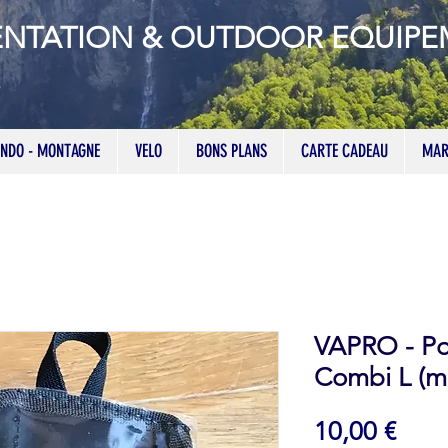
ENTATION & OUTDOOR EQUIP
NDO - MONTAGNE
VELO
BONS PLANS
CARTE CADEAU
MAR
VAPRO - Por
Combi L (m
Prix
10,00 €