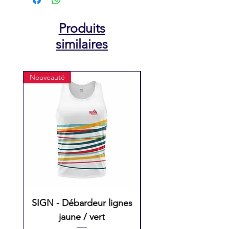
Produits
similaires
Nouveauté
Nouveauté
SIGN - Débardeur lignes
SIGN - Débarde
jaune / vert
Femme lignes ros