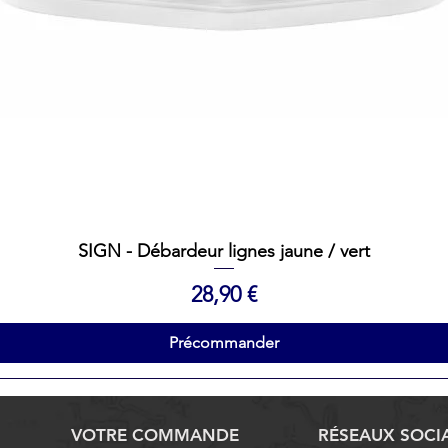
Aperçu rapide
SIGN - Débardeur lignes jaune / vert
Prix
28,90 €
Précommander
VOTRE COMMANDE
RÉSEAUX SOCI