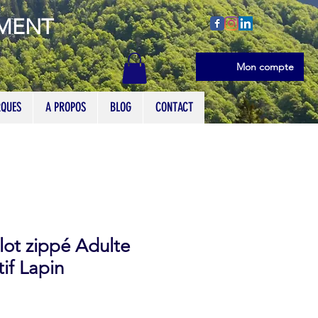
EMENT
Se connecter
Mon compte
QUES
A PROPOS
BLOG
CONTACT
lot zippé Adulte
f Lapin