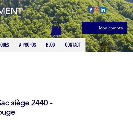
EMENT
Se connecter
Mon compte
QUES
A PROPOS
BLOG
CONTACT
ac siège 2440 -
rouge
x