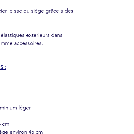
ier le sac du siège grâce à des
s élastiques extérieurs dans
comme accessoires.
S :
uminium léger
4 cm
iège environ 45 cm