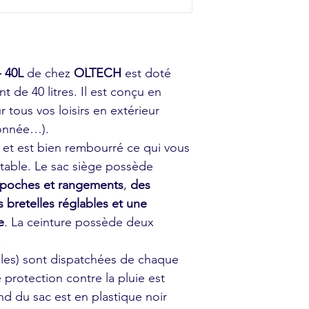
- 40L
de chez
OLTECH
est doté
 de 40 litres. Il est conçu en
 tous vos loisirs en extérieur
donnée…).
et est bien rembourré ce qui vous
rtable. Le sac siège possède
poches et rangements
,
des
s bretelles réglables et une
e
. La ceinture possède deux
.
les) sont dispatchées de chaque
protection contre la pluie est
nd du sac est en plastique noir